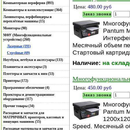
Компьютерная периферия (893)
Цена:
480.00 руб
Компьютеры и комплектующие (364)
Ламинаторы, перфобиндеры и
переплётные машины (15)
Многофун
Мониторы (90)
Pantum M
МФУ (Многофункциональные
Интерфей
устройства) (260)
Месячный объем печ
Лазерные (191)
Стартовый картрид
Струйные (69)
Ноутбуки, нетбуки и аксессуары (133)
Наличие:
на склад
Планшеты и аксессуары (3)
Плоттеры и запчасти к ним (53)
Многофункциональн
Принтеры (172)
Цена:
450.00 руб
Программное обеспечение (4)
Проекторы и демонстрационное
оборудование (117)
Многофун
Прочие товары (34)
Pantum M
Расходные и запчасти для
МАТРИЧНЫХ принтеров, кассовых и
1200x120
пишущих машинок (55)
Speed. Месячный об
Расходные материалы и запчасти для