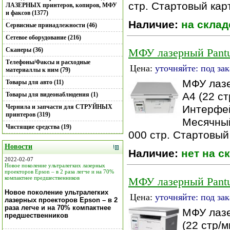
стр. Стартовый кар
ЛАЗЕРНЫХ принтеров, копиров, МФУ
и факсов (1377)
Наличие:
на склад
Сервисные принадлежности (46)
Сетевое оборудование (216)
Сканеры (36)
МФУ лазерный Pan
Телефоны/Факсы и расходные
Цена:
уточняйте: под зак
материаллы к ним (79)
МФУ лаз
Товары для авто (11)
A4 (22 ст
Товары для видеонаблюдения (1)
Чернила и запчасти для СТРУЙНЫХ
Интерфей
принтеров (319)
Месячный
Чистящие средства (19)
000 стр. Стартовый
Новости
Наличие:
нет на ск
2022-02-07
Новое поколение ультралегких лазерных
проекторов Epson – в 2 раза легче и на 70%
компактнее предшественников
МФУ лазерный Pant
Новое поколение ультралегких
Цена:
уточняйте: под зак
лазерных проекторов Epson – в 2
раза легче и на 70% компактнее
МФУ лаз
предшественников
(22 стр/