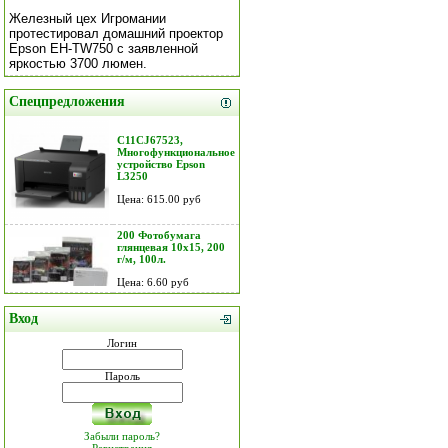
Железный цех Игромании
протестировал домашний проектор
Epson EH-TW750 с заявленной
яркостью 3700 люмен.
Спецпредложения
C11CJ67523,
Многофункциональное
устройство Epson
L3250
Цена: 615.00 руб
200 Фотобумага
глянцевая 10х15, 200
г/м, 100л.
Цена: 6.60 руб
Вход
Логин
Пароль
Забыли пароль?