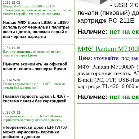
2021-12-02
- USB 2.
Новые МФУ Epson L8160 и L8180
используют чернила из палитры шести цветов,
печати (пиковый) д
включая серый и два черных варианта
картридж PC-211E
Новые МФУ Epson L8160 и L8180
используют чернила из палитры
Наличие:
нет на ск
шести цветов, включая серый и
два черных варианта
МФУ Pantum M710
2021-11-16
Начните экономить на офисной печати:
советы эксперта Epson
Цена:
уточняйте: под зак
Начните экономить на офисной
МФУ Pantum M7100DN (чб
печати: советы эксперта Epson
двухсторонняя печать, AD
E-mail (PC, FTP, USB-fla
2021-09-20
Главная гордость Epson L 4167 – система
картридж TL 420=6 000 
печати без картриджей
Наличие:
нет на ск
Главная гордость Epson L 4167 –
система печати без картриджей
2021-09-12
«Теоретически Epson EH-TW750 может
нарисовать картинку дюймов в двести»
«Теоретически Epson EH-TW750
может нарисовать картинку
дюймов в двести»