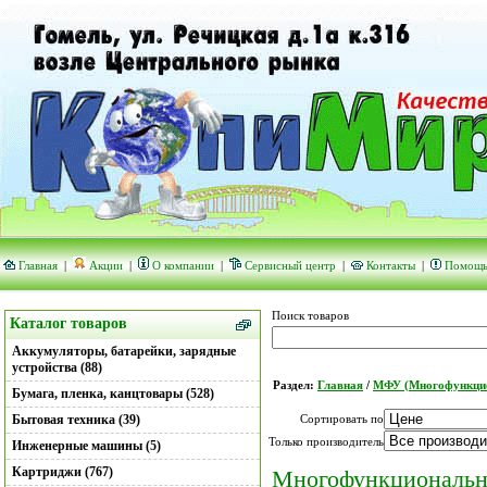
Главная
|
Акции
|
О компании
|
Сервисный центр
|
Контакты
|
Помощ
Поиск товаров
Каталог товаров
Аккумуляторы, батарейки, зарядные
устройства (88)
Раздел:
Главная
/
МФУ (Многофункцио
Бумага, пленка, канцтовары (528)
Бытовая техника (39)
Сортировать по
Только производитель
Инженерные машины (5)
Картриджи (767)
Многофункциональн