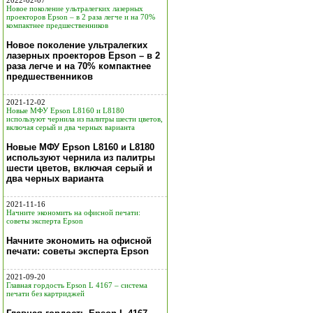
2022-02-07
Новое поколение ультралегких лазерных
проекторов Epson – в 2 раза легче и на 70%
компактнее предшественников
Новое поколение ультралегких
лазерных проекторов Epson – в 2
раза легче и на 70% компактнее
предшественников
2021-12-02
Новые МФУ Epson L8160 и L8180
используют чернила из палитры шести цветов,
включая серый и два черных варианта
Новые МФУ Epson L8160 и L8180
используют чернила из палитры
шести цветов, включая серый и
два черных варианта
2021-11-16
Начните экономить на офисной печати:
советы эксперта Epson
Начните экономить на офисной
печати: советы эксперта Epson
2021-09-20
Главная гордость Epson L 4167 – система
печати без картриджей