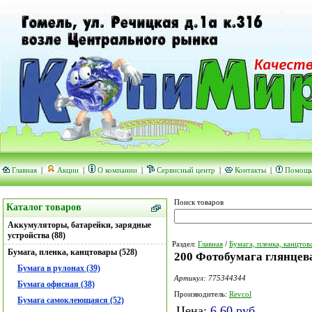
Главная
|
Акции
|
О компании
|
Сервисный центр
|
Контакты
|
Помощ
Поиск товаров
Каталог товаров
Аккумуляторы, батарейки, зарядные
устройства (88)
Раздел:
Главная
/
Бумага, пленка, канцтов
Бумага, пленка, канцтовары (528)
200 Фотобумага глянцевая
Бумага в рулонах (39)
Артикул: 775344344
Бумага офисная (38)
Производитель:
Revcol
Бумага самоклеющаяся (52)
Цена:
6.60
руб