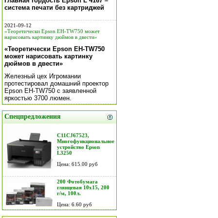
Главная гордость Epson L 4167 –
система печати без картриджей
2021-09-12
«Теоретически Epson EH-TW750 может
нарисовать картинку дюймов в двести»
«Теоретически Epson EH-TW750
может нарисовать картинку
дюймов в двести»
Железный цех Игромании
протестировал домашний проектор
Epson EH-TW750 с заявленной
яркостью 3700 люмен.
Спецпредложения
C11CJ67523,
Многофункциональное
устройство Epson
L3250
Цена: 615.00 руб
200 Фотобумага
глянцевая 10х15, 200
г/м, 100л.
Цена: 6.60 руб