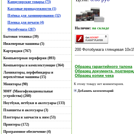
Канцелярские товары (73)
Кассовые принадлежности (1)
Плёнка для ламинирования (32)
Пленка для печати (4)
Наличие:
на складе
Фотобумага (287)
Бытовая техника (39)
Инженерные машины (5)
200 Фотобумага глянцевая 10х15
Картриджи (767)
Компьютерная периферия (893)
Компьютеры и комплектующие (364)
Образец гарантийного талона
Образец документа, подтвер
Ламинаторы, перфобиндеры и
Образец копии чека
переплётные машины (15)
Мониторы (90)
К этому товару нет комментариев.
Добавить комментарий
МФУ (Многофункциональные
устройства) (260)
Ноутбуки, нетбуки и аксессуары (133)
Планшеты и аксессуары (3)
Плоттеры и запчасти к ним (53)
Принтеры (172)
Программное обеспечение (4)