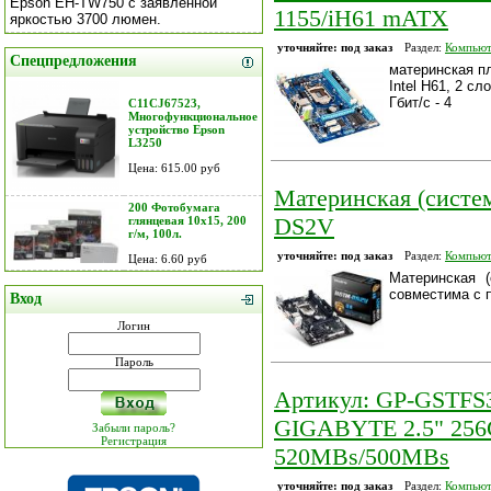
Epson EH-TW750 с заявленной
1155/iH61 mATX
яркостью 3700 люмен.
уточняйте: под заказ
Раздел:
Компьют
Спецпредложения
материнская п
Intel H61, 2 с
Гбит/с - 4
C11CJ67523,
Многофункциональное
устройство Epson
L3250
Цена: 615.00 руб
Материнская (систе
200 Фотобумага
DS2V
глянцевая 10х15, 200
г/м, 100л.
уточняйте: под заказ
Раздел:
Компьют
Цена: 6.60 руб
Материнская 
совместима с п
Вход
Логин
Пароль
Артикул: GP-GSTFS
GIGABYTE 2.5" 256
Забыли пароль?
Регистрация
520MBs/500MBs
уточняйте: под заказ
Раздел:
Компьют