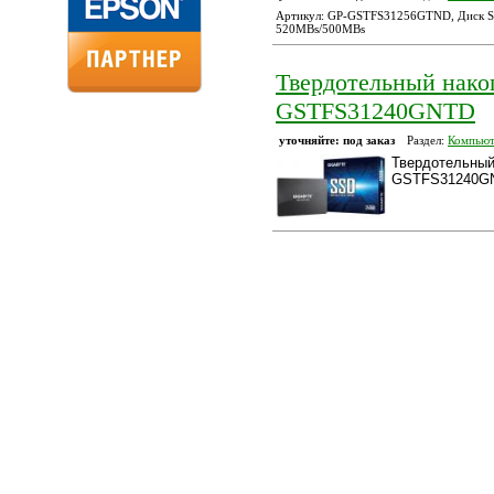
Артикул: GP-GSTFS31256GTND, Диск S
520MBs/500MBs
Твердотельный нако
GSTFS31240GNTD
уточняйте: под заказ
Раздел:
Компьют
Твердотельный
GSTFS31240G