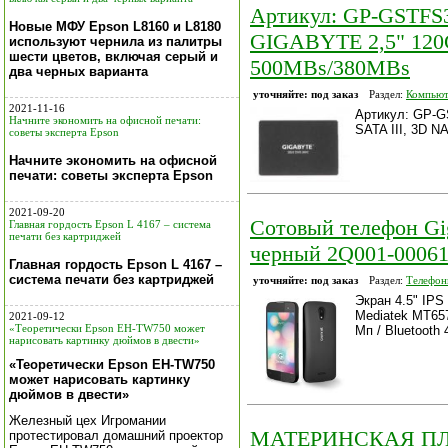
Артикул: GP-GSTFS
Новые МФУ Epson L8160 и L8180
GIGABYTE 2,5" 120
используют чернила из палитры
шести цветов, включая серый и
500MBs/380MBs
два черных варианта
уточняйте: под заказ
Раздел:
Компьют
2021-11-16
Артикул: GP-
Начните экономить на офисной печати:
SATA III, 3D 
советы эксперта Epson
Начните экономить на офисной
печати: советы эксперта Epson
2021-09-20
Сотовый телефон Gi
Главная гордость Epson L 4167 – система
печати без картриджей
черный 2Q001-00061
Главная гордость Epson L 4167 –
система печати без картриджей
уточняйте: под заказ
Раздел:
Телефон
Экран 4.5" IPS
Mediatek MT657
2021-09-12
«Теоретически Epson EH-TW750 может
Мп / Bluetooth 
нарисовать картинку дюймов в двести»
«Теоретически Epson EH-TW750
может нарисовать картинку
дюймов в двести»
Железный цех Игромании
МАТЕРИНСКАЯ ПЛ
протестировал домашний проектор