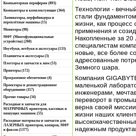
Компьютерная периферия (893)
Технологии - вечны
Компьютеры и комплектующие (364)
стали фундаментом
Ламинаторы, перфобиндеры и
переплётные машины (15)
жизни, как процесс 
Мониторы (90)
применения и созид
МФУ (Многофункциональные
Накопленные за 20 
устройства) (260)
специалистам комп
Ноутбуки, нетбуки и аксессуары (133)
новые, все более с
Планшеты и аксессуары (3)
адресованные потре
Плоттеры и запчасти к ним (53)
Земного шара.
Принтеры (172)
Компания GIGABYTE
Программное обеспечение (4)
маленькой лаборат
Проекторы и демонстрационное
оборудование (117)
инженерами, мечта
Прочие товары (34)
переворот в промы
Расходные и запчасти для
верна своей миссии
МАТРИЧНЫХ принтеров, кассовых и
жизни наших клиент
пишущих машинок (55)
высококачественны
Расходные материалы и запчасти для
ЛАЗЕРНЫХ принтеров, копиров, МФУ
надежным продукта
и факсов (1377)