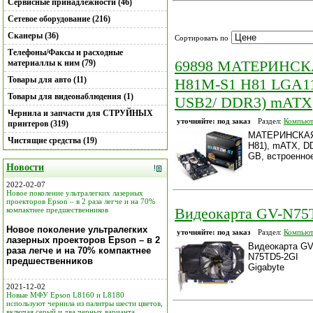
Сервисные принадлежности (46)
Сетевое оборудование (216)
Сканеры (36)
Сортировать по
Телефоны/Факсы и расходные
69898 МАТЕРИНСК
материаллы к ним (79)
Товары для авто (11)
H81M-S1 H81 LGA11
Товары для видеонаблюдения (1)
USB2/ DDR3) mATX
Чернила и запчасти для СТРУЙНЫХ
уточняйте: под заказ
Раздел:
Компьют
принтеров (319)
МАТЕРИНСКАЯ 
Чистящие средства (19)
H81), mATX, D
GB, встроенное
Новости
2022-02-07
Новое поколение ультралегких лазерных
проекторов Epson – в 2 раза легче и на 70%
Видеокарта GV-N75T
компактнее предшественников
Новое поколение ультралегких
уточняйте: под заказ
Раздел:
Компьют
лазерных проекторов Epson – в 2
Видеокарта GV
раза легче и на 70% компактнее
N75TD5-2GI
предшественников
Gigabyte
2021-12-02
Новые МФУ Epson L8160 и L8180
используют чернила из палитры шести цветов,
включая серый и два черных варианта