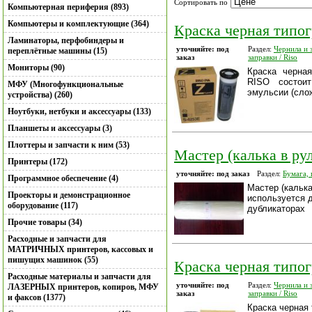
Сортировать по
Компьютерная периферия (893)
Компьютеры и комплектующие (364)
Краска черная типог
Ламинаторы, перфобиндеры и
уточняйте: под
Раздел:
Чернила и 
переплётные машины (15)
заказ
заправки / Riso
Мониторы (90)
Краска черная
RISO состоит
МФУ (Многофункциональные
эмульсии (сло
устройства) (260)
Ноутбуки, нетбуки и аксессуары (133)
Планшеты и аксессуары (3)
Плоттеры и запчасти к ним (53)
Мастер (калька в ру
Принтеры (172)
уточняйте: под заказ
Раздел:
Бумага, 
Программное обеспечение (4)
Мастер (калька
Проекторы и демонстрационное
используется 
оборудование (117)
дубликаторах
Прочие товары (34)
Расходные и запчасти для
МАТРИЧНЫХ принтеров, кассовых и
пишущих машинок (55)
Краска черная типог
Расходные материалы и запчасти для
уточняйте: под
Раздел:
Чернила и 
ЛАЗЕРНЫХ принтеров, копиров, МФУ
заказ
заправки / Riso
и факсов (1377)
Краска черная