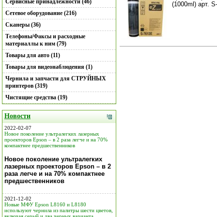
Сервисные принадлежности (46)
(1000ml) арт. 
Сетевое оборудование (216)
Сканеры (36)
Телефоны/Факсы и расходные
материаллы к ним (79)
Товары для авто (11)
Товары для видеонаблюдения (1)
Чернила и запчасти для СТРУЙНЫХ
принтеров (319)
Чистящие средства (19)
Новости
2022-02-07
Новое поколение ультралегких лазерных
проекторов Epson – в 2 раза легче и на 70%
компактнее предшественников
Новое поколение ультралегких
лазерных проекторов Epson – в 2
раза легче и на 70% компактнее
предшественников
2021-12-02
Новые МФУ Epson L8160 и L8180
используют чернила из палитры шести цветов,
включая серый и два черных варианта