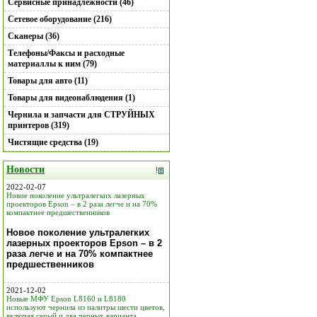
Сервисные принадлежности (46)
Сетевое оборудование (216)
Сканеры (36)
Телефоны/Факсы и расходные
материаллы к ним (79)
Товары для авто (11)
Товары для видеонаблюдения (1)
Чернила и запчасти для СТРУЙНЫХ
принтеров (319)
Чистящие средства (19)
Новости
2022-02-07
Новое поколение ультралегких лазерных
проекторов Epson – в 2 раза легче и на 70%
компактнее предшественников
Новое поколение ультралегких
лазерных проекторов Epson – в 2
раза легче и на 70% компактнее
предшественников
2021-12-02
Новые МФУ Epson L8160 и L8180
используют чернила из палитры шести цветов,
включая серый и два черных варианта