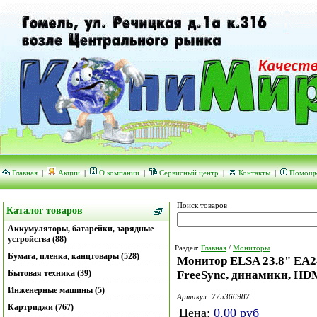
Главная
|
Акции
|
О компании
|
Сервисный центр
|
Контакты
|
Помощ
Поиск товаров
Каталог товаров
Аккумуляторы, батарейки, зарядные
устройства (88)
Раздел:
Главная
/
Мониторы
Бумага, пленка, канцтовары (528)
Монитор ELSA 23.8" EA24
Бытовая техника (39)
FreeSync, динамики, HD
Инженерные машины (5)
Артикул: 775366987
Картриджи (767)
Цена:
0.00
руб