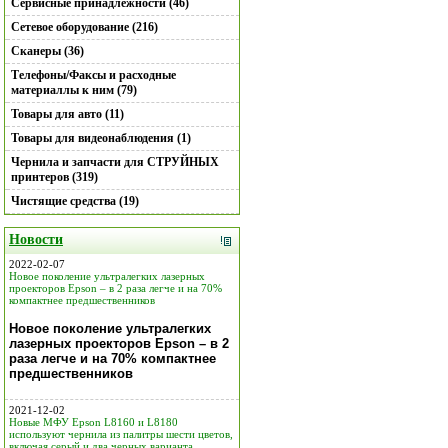
Сервисные принадлежности (46)
Сетевое оборудование (216)
Сканеры (36)
Телефоны/Факсы и расходные
материаллы к ним (79)
Товары для авто (11)
Товары для видеонаблюдения (1)
Чернила и запчасти для СТРУЙНЫХ
принтеров (319)
Чистящие средства (19)
Новости
2022-02-07
Новое поколение ультралегких лазерных
проекторов Epson – в 2 раза легче и на 70%
компактнее предшественников
Новое поколение ультралегких
лазерных проекторов Epson – в 2
раза легче и на 70% компактнее
предшественников
2021-12-02
Новые МФУ Epson L8160 и L8180
используют чернила из палитры шести цветов,
включая серый и два черных варианта